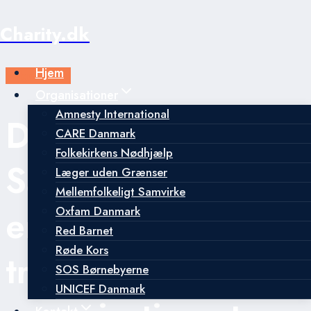
Fortsæt
Charity.dk
til
indhold
Hjem
Velgørenhed
Organisationer
Amnesty International
Donationsguide:
CARE Danmark
Folkekirkens Nødhjælp
Sådan vælger du
Læger uden Grænser
Mellemfolkeligt Samvirke
en sikker og
Oxfam Danmark
Red Barnet
Røde Kors
troværdig
SOS Børnebyerne
UNICEF Danmark