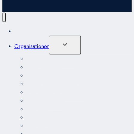
Hjem
Skift
Organisationer
Undermenu
Amnesty International
CARE Danmark
Folkekirkens Nødhjælp
Læger uden Grænser
Mellemfolkeligt Samvirke
Oxfam Danmark
Red Barnet
Røde Kors
SOS Børnebyerne