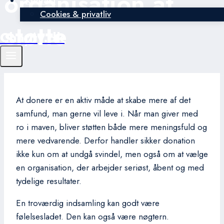
organisation at
Kontakt
Cookies & privatliv
støtte
Charity.dk
At donere er en aktiv måde at skabe mere af det
samfund, man gerne vil leve i. Når man giver med
ro i maven, bliver støtten både mere meningsfuld og
mere vedvarende. Derfor handler sikker donation
ikke kun om at undgå svindel, men også om at vælge
en organisation, der arbejder seriøst, åbent og med
tydelige resultater.
En troværdig indsamling kan godt være
følelsesladet. Den kan også være nøgtern.