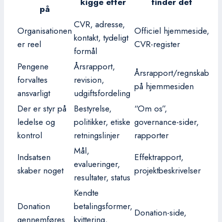
kigge efter
finder det
på
CVR, adresse,
Organisationen
Officiel hjemmeside,
kontakt, tydeligt
er reel
CVR-register
formål
Pengene
Årsrapport,
Årsrapport/regnskab
forvaltes
revision,
på hjemmesiden
ansvarligt
udgiftsfordeling
Der er styr på
Bestyrelse,
“Om os”,
ledelse og
politikker, etiske
governance-sider,
kontrol
retningslinjer
rapporter
Mål,
Indsatsen
Effektrapport,
evalueringer,
skaber noget
projektbeskrivelser
resultater, status
Kendte
Donation
betalingsformer,
Donation-side,
gennemføres
kvittering,